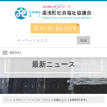
0737-63-5175
最新ニュース
ホーム
>
最新ニュース
>
広報・啓発誌
> 社協だより（令和8年5月号）