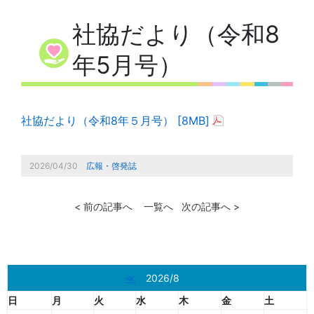
社協だより（令和8
年5月号）
社協だより（令和8年５月号） [8MB]
2026/04/30
広報・啓発誌
< 前の記事へ
一覧へ
次の記事へ >
≪
2026/8
日
月
火
水
木
金
土