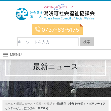
0737-63-5175
最新ニュース
ホーム
>
最新ニュース
>
広報・啓発誌
> 社協通信（令和6年6月）・ボランティア
センターだよりほのぼの（第239号）